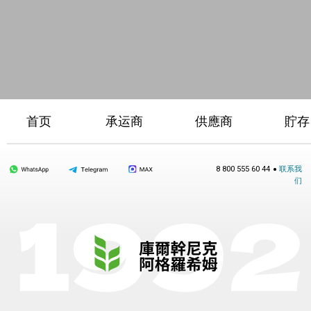
•
8 800 555 60 44
联系我
们
在俄羅斯農產品市場耕耘32年
庫爾加寧區第一大納稅人。
擁有超過250輛運輸車輛，15萬噸糧食儲存設施，年吞
吐量達200萬噸。