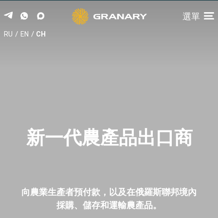
選單
/
/
RU
EN
CH
新一代農產品出口商
向農業生產者預付款，以及在俄羅斯聯邦境內
採購、儲存和運輸農產品。
首页
承运商
供應商
貯存
出口报价