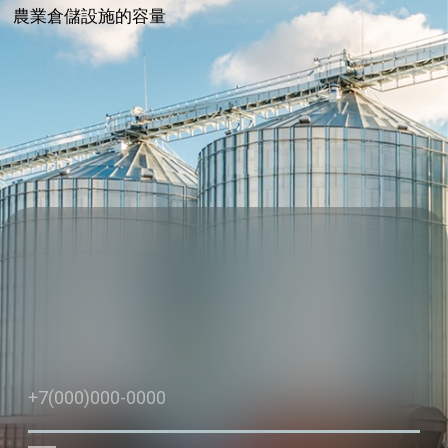
供應商
出口报价
在俄羅斯各地批發採購
供應商當前價格
糧食和油籽作物
糧食出口
關於我們
產品出口交貨條款
新聞、招聘資訊、詳
情、聯絡方式、公司歷
史和規模