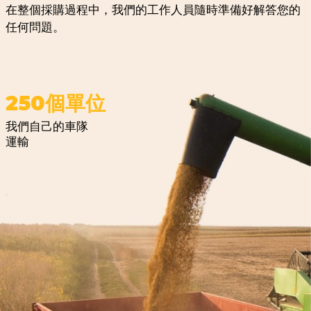
了解更多 →
3
糧食儲存和加工
糧食加工
我們在克拉斯諾達爾邊疆區提供的倉儲服務包括接收、
烘乾、清潔和儲存任何數量的農產品。
我們採用最先進的設備，滿足所有要求，並對合作夥伴
的糧食安全負責。
15萬噸
農業倉儲設施的容量