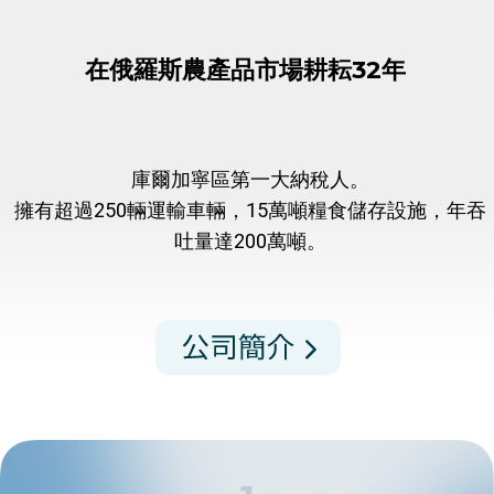
1
糧食運輸
我們使用自有車輛和租賃車輛運輸糧食，也透過鐵路運
輸。
Granary Resources JSC 擁有超過 250 輛運糧卡車
（SITRAK、東風、沃爾沃和一汽品牌），並定期進行維護
保養。
對於希望拓展國際事業的農戶，我們可以協助安排糧食出
口。
250 個單位
我們自己的車隊
運輸