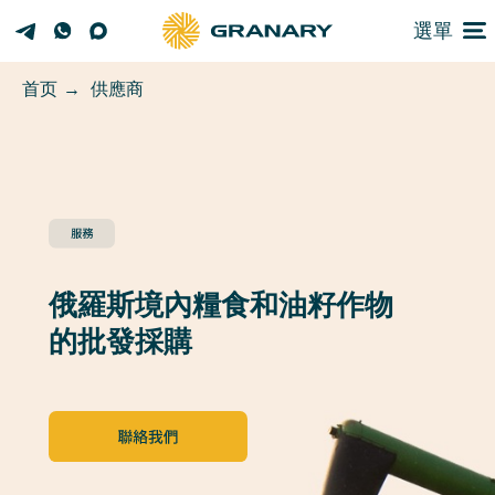
選單
首页
→
供應商
俄羅斯境內糧食和油籽作物
的批發採購