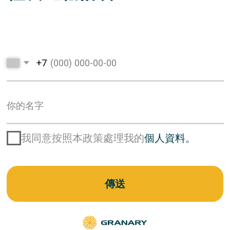
在俄羅斯各地批發採購
供應商當前價格
糧食和油籽作物
糧食出口
關於我們
產品出口交貨條款
新聞、招聘資訊、詳
情、聯絡方式、公司歷
史和規模