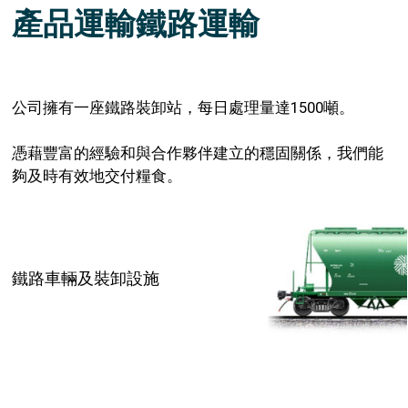
公司擁有一座鐵路裝卸站，每日處理量達1500噸。
憑藉豐富的經驗和與合作夥伴建立的穩固關係，我們能
夠及時有效地交付糧食。
糧食運輸計算
+7