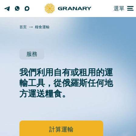
選單
首页
糧食運輸
服務
我們利用自有或租用的運
輸工具，從俄羅斯任何地
方運送糧食。
計算運輸