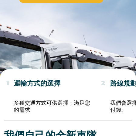
運輸方式的選擇
路線規劃的製定
1
2
多種交通方式可供選擇，滿足您
我們會選擇最佳路線，讓您不會
的需求
付錢。
我們自己的全新車隊
農場通常缺乏必要的資源，例如能夠長途運輸大量貨物
的車輛。
糧倉擁有超過250輛運糧卡車（SITRAK、東風、沃爾沃、
一汽），並定期進行維護保養。
250個單位
我們自己的車隊