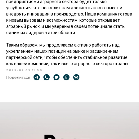
предприятиями аграрного сектора будет только
Оптовые закупки
углубляться, что позволит нам достигать новых высот и
зерновых и
внедрять инновации в производство. Наша компания готова
масличных культур
Актуальные цены
к новым вызовам и возможностям, которые открывает
по всей России
для поставщиков
аграрный рынок, и мы уверены в своем потенциале стать
одним из лидеров в этой области.
Экспорт зерна
О компании
Таким образом, мы продолжаем активно работать над
укреплением наших позиций на рынке и расширением
Новости, вакансии,
партнерской сети, чтобы обеспечить стабильное развитие
реквизиты, контакты,
как нашей компании, так и всего аграрного сектора страны.
история и масштаб
Условия поставок
компании
2025-02-19 11:50
продукции на экспорт
Поделиться:
8 800 555 60 44
АО «Гранари
Ресурсы»
пн—пт с 8:00 до 17:00
Краснодарский край,
info@granary.ru