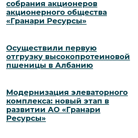
собрания акционеров
Поставщикам
Прайс-лист
акционерного общества
«Гранари Ресурсы»
Оптовые закупки
зерновых и
масличных культур
Актуальные цены
по всей России
для поставщиков
Осуществили первую
отгрузку высокопротеиновой
Экспорт зерна
О компании
пшеницы в Албанию
Новости, вакансии,
реквизиты, контакты,
история и масштаб
Условия поставок
компании
продукции на экспорт
Модернизация элеваторного
комплекса: новый этап в
развитии АО «Гранари
Ресурсы»