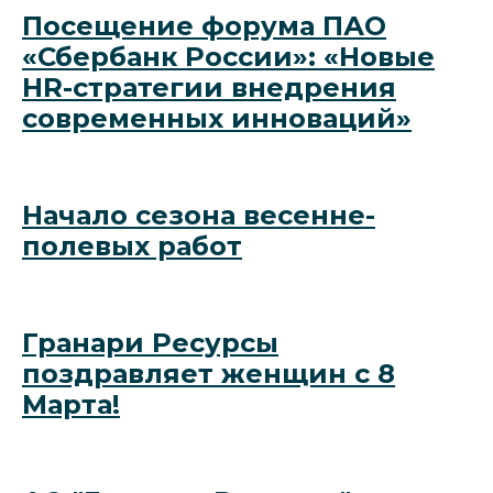
8 800 555 60 44
АО «Гранари
Посещение форума ПАО
Ресурсы»
пн—пт с 8:00 до 17:00
«Сбербанк России»: «Новые
Краснодарский край,
info@granary.ru
HR-стратегии внедрения
г. Краснодар,
ул. им.Пушкина, д. 38,
современных инноваций»
помещ. 100
Политика обработки персональных данных
Карта сайта
Разработка и продвижение сайта - Traffic Guru
Начало сезона весенне-
полевых работ
Гранари Ресурсы
поздравляет женщин с 8
Марта!