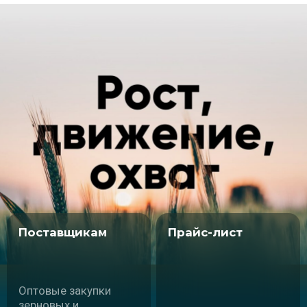
8 800 555 60 44
АО «Гранари
Ресурсы»
пн—пт с 8:00 до 17:00
Краснодарский край,
info@granary.ru
г. Краснодар,
ул. им.Пушкина, д. 38,
помещ. 100
Политика обработки персональных данных
Карта сайта
Разработка и продвижение сайта - Traffic Guru