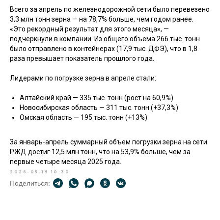
Всего за апрель по железнодорожной сети было перевезено
3,3 млн тонн зерна — на 78,7% больше, чем годом ранее.
Поставщикам
Прайс-лист
«Это рекордный результат для этого месяца», —
подчеркнули в компании. Из общего объема 266 тыс. тонн
было отправлено в контейнерах (17,9 тыс. ДФЭ), что в 1,8
Оптовые закупки
раза превышает показатель прошлого года.
зерновых и
масличных культур
Актуальные цены
по всей России
для поставщиков
Лидерами по погрузке зерна в апреле стали:
Алтайский край — 335 тыс. тонн (рост на 60,9%)
Экспорт зерна
О компании
Новосибирская область — 311 тыс. тонн (+37,3%)
Омская область — 195 тыс. тонн (+13%)
Новости, вакансии,
реквизиты, контакты,
За январь-апрель суммарный объем погрузки зерна на сети
история и масштаб
Условия поставок
РЖД достиг 12,5 млн тонн, что на 53,9% больше, чем за
компании
продукции на экспорт
первые четыре месяца 2025 года.
2026-05-19 10:30
Поделиться: